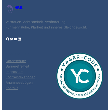
H.P.B.
Vertrauen. Achtsamkeit. Veränderung.
Für mehr Ruhe, Klarheit und inneres Gleichgewicht.
Facebook
Twitter
YouTube
LinkedIn
NAVIGATION
Datenschutz
Barrierefreiheit
Impressum
Kontraindikationen
Anamnesebögen
Kontakt