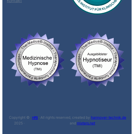
Kontakt
Copyright ©
· All rights reserved, created by
hannover-technik.de
H.P.B.
2025 ·
and
mixters.net