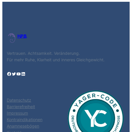
H.P.B.
Vertrauen. Achtsamkeit. Veränderung.
Für mehr Ruhe, Klarheit und inneres Gleichgewicht.
Facebook
Twitter
YouTube
LinkedIn
NAVIGATION
Datenschutz
Barrierefreiheit
Impressum
Kontraindikationen
Anamnesebögen